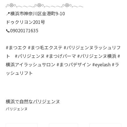
𓈒𓏸𑁍𓏸𓈒𓂃𓂃𓂃𓈒𓏸𑁍𓏸𓈒𓂃𓂃𓂃𓈒𓏸𑁍𓏸𓈒𓂃𓂃
📍横浜市神奈川区金港町9-10
ドゥクリヨン201号
📞09020171635
#まつエク #まつ毛エクステ #パリジェンヌラッシュリフ
ト #パリジェンヌ #まつげパーマ #パリジェンヌ横浜 #
横浜アイラッシュサロン #まつパデザイン #eyelash #ラ
ッシュリフト
横浜で自然なパリジェンヌ
パリジェンヌ